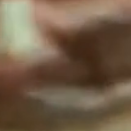
미니 트래블 보틀
휴대용 간식 파우치
풉백 디스펜서 + 롤
휴대용 간식 파우치