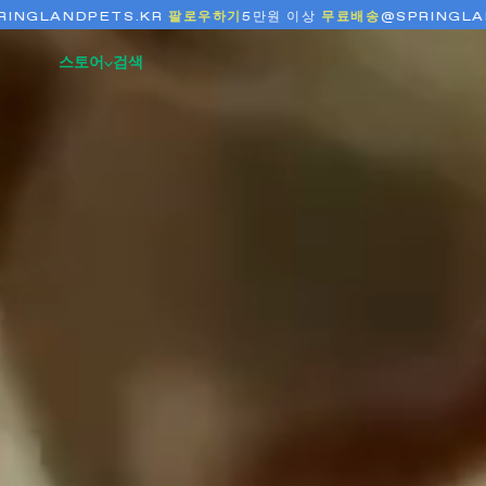
NDPETS.KR
팔로우하기
5만원 이상
무료배송
@SPRINGLANDPETS
스토어
검색
신상품 ✨
Just In
트래블 보틀
간식 파우치
풉백
전체보기
신상품 구경하기
Dog Travel
Treat
Poop Bags
Shop All
Bottle
Dispenser
풉백 배변봉투 보기
전체보기