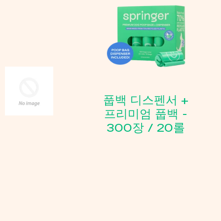
풉백 디스펜서 +
프리미엄 풉백 -
300장 / 20롤