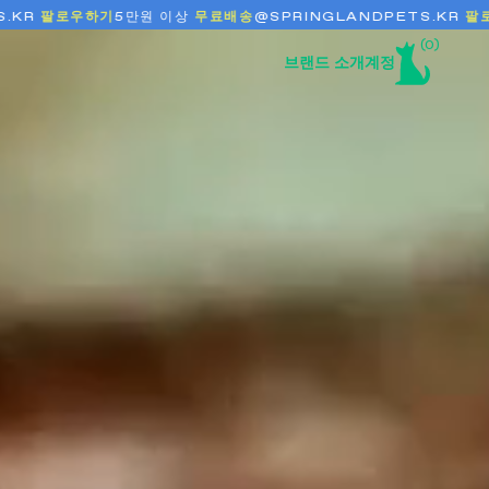
우하기
5만원 이상
무료배송
@SPRINGLANDPETS.KR
팔로우하기
(0)
(0)
브랜드 소개
계정
플립 트래블 보틀
풉백 디스펜서 + 롤