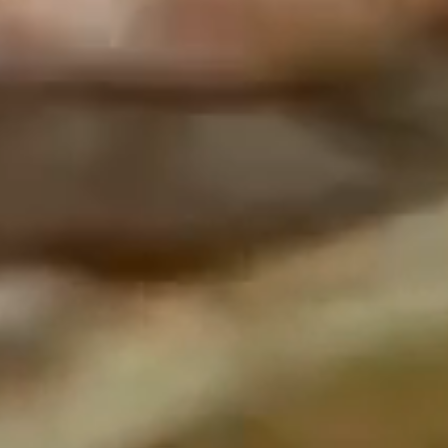
플립 트래블 보틀
휴대용 간식 파우치
미니 트래블 보틀
풉백 디스펜서 + 프리미엄 풉백 -
클래식 트래블 보틀
휴대용 간식 파우치
플립 트래블 보틀
풉백 디스펜서 + 롤
300장 / 20롤