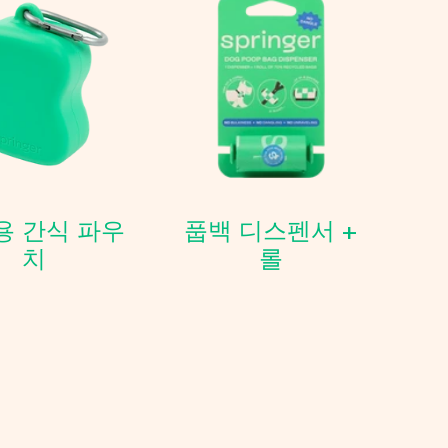
용 간식 파우
풉백 디스펜서 +
치
롤