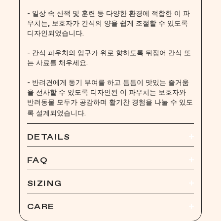
- 일상 속 산책 및 훈련 등 다양한 환경에 적합한 이 파
우치는, 보호자가 간식의 양을 쉽게 조절할 수 있도록
디자인되었습니다.
- 간식 파우치의 입구가 위로 향하도록 뒤집어 간식 또
는 사료를 채우세요.
- 반려견에게 동기 부여를 하고 틈틈이 맛있는 즐거움
을 선사할 수 있도록 디자인된 이 파우치는 보호자와
반려동물 모두가 공감하며 활기찬 경험을 나눌 수 있도
록 설계되었습니다.
DETAILS
원자재
FAQ
- 몸체: 식품 등급 실리콘
- 카라비너: 알루미늄
간식 디스펜서는 어떻게 사용하나요?
SIZING
사용법은 간단합니다. 손으로 몸체를 짜서 간식을
주면 됩니다! 채워 넣으려면 뒤집어, 한 손으로 몸체
몸체
:
CARE
를 조이고 배출구가 열리면 간식이나 사료를 넣으
길이: 6.2cm | 넓이: 3.5cm | 높이: 8cm
면 됩니다. 언제 어디서나 내용물을 조금씩 꺼내어