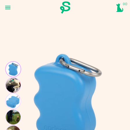
(0)
(0)
신상품 ✨
Just In
트래블 보틀
간식 파우치
풉백
전체보기
휴대용
신상품 구경하기
Dog Travel Bottle
Treat Dispenser
Poop Bags
Shop All
트래블 보틀 보기
간식 파우치 보기
풉백 배변봉투 보기
전체보기